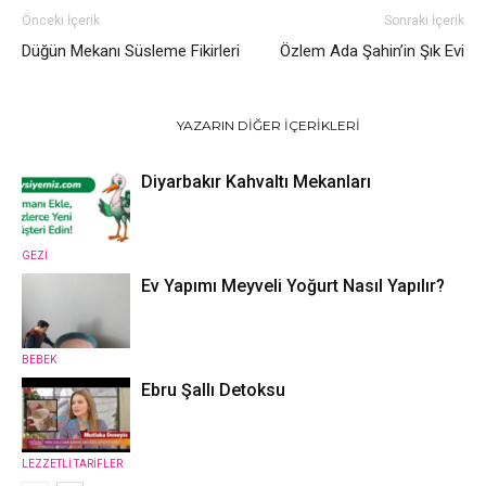
Önceki İçerik
Sonraki İçerik
Düğün Mekanı Süsleme Fikirleri
Özlem Ada Şahin’in Şık Evi
İLGILI HABERLER
YAZARIN DIĞER İÇERIKLERI
Diyarbakır Kahvaltı Mekanları
GEZİ
Ev Yapımı Meyveli Yoğurt Nasıl Yapılır?
BEBEK
Ebru Şallı Detoksu
LEZZETLİ TARİFLER