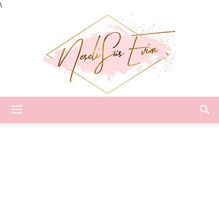
\
Neşeli
Süs
Evim