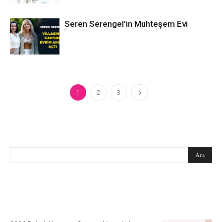
Seren Serengel’in Muhteşem Evi
1
2
3
SEARCH
EN SEVİLENLER