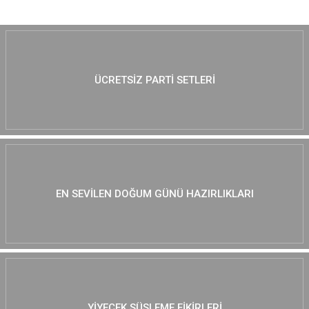
ÜCRETSIZ PARTI SETLERI
EN SEVILEN DOĞUM GÜNÜ HAZIRLIKLARI
YIYECEK SÜSLEME FIKIRLERI