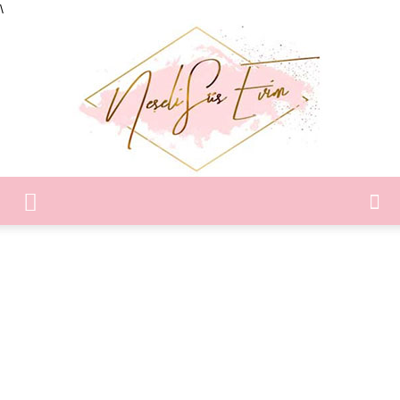
\
Neşeli
Süs
Evim