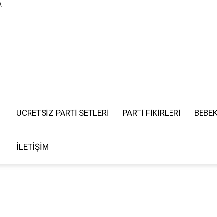
\
ÜCRETSIZ PARTI SETLERI
PARTİ FİKİRLERİ
BEBE
İLETIŞIM