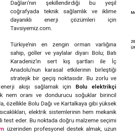
Dağları’nın şekillendirdiği bu yeşil
coğrafyada teknik sağlamlık ve iklime
Mo
dayanıklı enerji çözümleri için
Tavsiyemiz.com.
20
Türkiye’nin en zengin orman varlığına
Ü
sahip, göller ve yaylalar diyarı Bolu; Batı
Karadeniz’in sert kış şartları ile İç
Anadolu’nun karasal etkilerinin birleştiği
stratejik bir geçiş noktasıdır. Bu zorlu ve
 enerji akışı sağlamak için
Bolu elektrikçi
sek nem oranı ve dondurucu soğuklar birincil
da, özellikle Bolu Dağı ve Kartalkaya gibi yüksek
sıcaklıkları, elektrik sistemlerinin hem mekanik
ekli test eder. Bu noktada doğru malzeme seçimi
om
üzerinden profesyonel destek almak, uzun