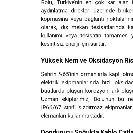
Bolu, Türkiye’nin en çok kar alan il
aydınlatma direkleri üzerinde birike
kopmasına veya bağlantı noktaların
olarak, dış mekan tesisatlarında kar
kullanımı veya tesisatın tamamen y
kesintisiz enerji için şarttır.
Yüksek Nem ve Oksidasyon Ris
Şehrin %65’inin ormanlarla kaplı olm
elektrik ekipmanlarında hızlı oksid
buatlarda oluşan korozyon, ark oluşu
Uzman ekiplerimiz, Bolu’nun bu n
IP66/67 sınıfı sızdırmaz ekipmanlar
elemanları kullanmaktadır.
Dondurucu Soğukta Kablo Çatl