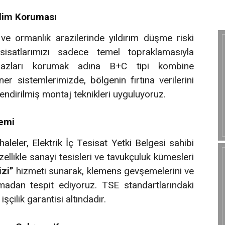
ilim Koruması
ve ormanlık arazilerinde yıldırım düşme riski
sisatlarımızı sadece temel topraklamasıyla
ihazları korumak adına B+C tipi kombine
er sistemlerimizde, bölgenin fırtına verilerini
endirilmiş montaj teknikleri uyguluyoruz.
temi
leler, Elektrik İç Tesisat Yetki Belgesi sahibi
Özellikle sanayi tesisleri ve tavukçuluk kümesleri
izi”
hizmeti sunarak, klemens gevşemelerini ve
madan tespit ediyoruz. TSE standartlarındaki
şçilik garantisi altındadır.