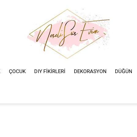
K
ÇOCUK
DIY FİKİRLERİ
DEKORASYON
DÜĞÜN
Neşeli
Süs