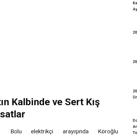
Ka
Ay
20
20
20
Ün
tın Kalbinde ve Sert Kış
satlar
Do
Ar
Bolu elektrikçi arayışında Köroğlu
To