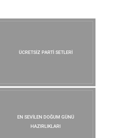
MUTLAKA GÖZ AT :)
ÜCRETSIZ PARTI SETLERI
EN SEVILEN DOĞUM GÜNÜ
HAZIRLIKLARI