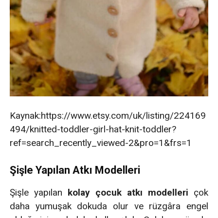
Kaynak:https://www.etsy.com/uk/listing/224169
494/knitted-toddler-girl-hat-knit-toddler?
ref=search_recently_viewed-2&pro=1&frs=1
Şişle Yapılan Atkı Modelleri
Şişle yapılan
kolay çocuk atkı modelleri
çok
daha yumuşak dokuda olur ve rüzgâra engel