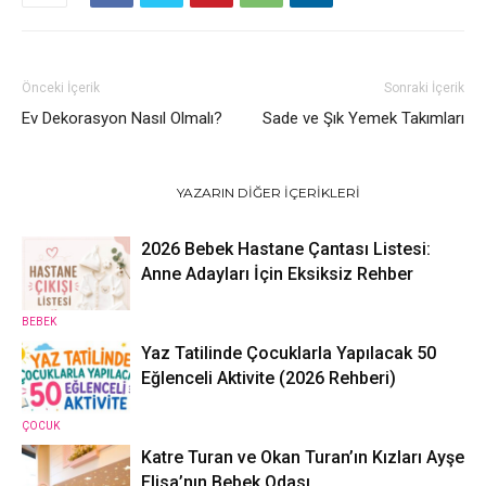
Önceki İçerik
Sonraki İçerik
Ev Dekorasyon Nasıl Olmalı?
Sade ve Şık Yemek Takımları
İLGILI HABERLER
YAZARIN DIĞER İÇERIKLERI
2026 Bebek Hastane Çantası Listesi:
Anne Adayları İçin Eksiksiz Rehber
BEBEK
Yaz Tatilinde Çocuklarla Yapılacak 50
Eğlenceli Aktivite (2026 Rehberi)
ÇOCUK
Katre Turan ve Okan Turan’ın Kızları Ayşe
Elisa’nın Bebek Odası