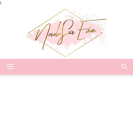
\
Neşeli
Süs
Evim