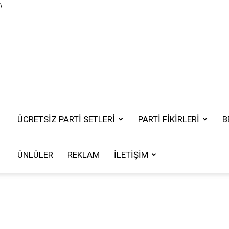
\
ÜCRETSIZ PARTI SETLERI
PARTİ FİKİRLERİ
B
ÜNLÜLER
REKLAM
İLETIŞIM