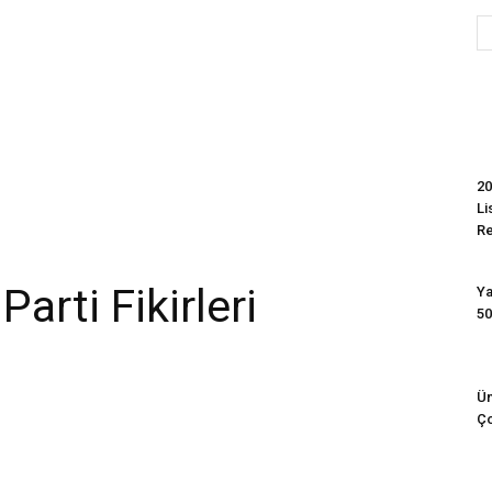
Evim
20
Li
R
Parti Fikirleri
Ya
50
Ün
Ço