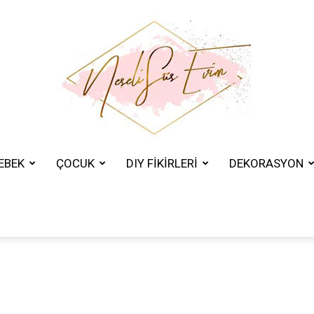
EBEK
ÇOCUK
DIY FİKİRLERİ
DEKORASYON
Neşeli
Süs