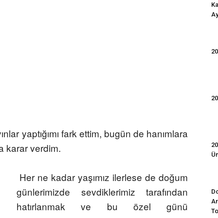
Ka
Ay
20
20
lar yaptığımı fark ettim, bugün de hanımlara
ya karar verdim.
20
Ün
Her ne kadar yaşımız ilerlese de doğum
günlerimizde sevdiklerimiz tarafından
Do
Ar
hatırlanmak ve bu özel günü
To