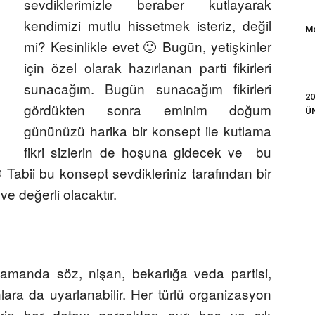
sevdiklerimizle beraber kutlayarak
kendimizi mutlu hissetmek isteriz, değil
Mo
mi? Kesinlikle evet 🙂
Bugün, yetişkinler
için özel olarak hazırlanan parti fikirleri
sunacağım. Bugün sunacağım fikirleri
20
gördükten sonra eminim
doğum
Ü
gününüzü harika bir konsept ile kutlama
fikri
sizlerin de hoşuna gidecek ve bu
Tabii bu konsept sevdikleriniz tarafından bir
 ve değerli olacaktır.
amanda söz, nişan, bekarlığa veda partisi,
ara da uyarlanabilir. Her türlü organizasyon
rlerin her detayı gerçekten ayrı hoş ve şık