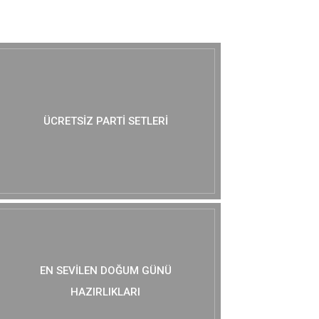
MUTLAKA GÖZ AT :)
ÜCRETSIZ PARTI SETLERI
EN SEVILEN DOĞUM GÜNÜ
HAZIRLIKLARI