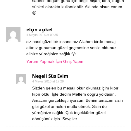
sadece doğum günü için değil, nişan, kına, düğün
süsleri olarakta kullanılabilir. Aklında olsun canım
😉
elçin açıkel
4 Mayıs 2016 at 09:35
siz nasıl güzel bir insansınız Allahım birde mesaj
attınız gunumun güzel geçmesine vesile oldunuz
elinize yüreğinize sağlık 🙂
Yorum Yapmak İçin Giriş Yapın
Neşeli Süs Evim
4 Mayıs 2016 at 17:29
Sizden gelen bu mesajı okur okumaz içim kıpır
kıpır oldu. İşte dedim Meltem doğru yoldasın.
Amacını gerçekleştiriyorsun. Benim amacım sizin
gibi güzel anneleri mutlu etmek. Sizin de
yüreğinize sağlık. Çok teşekkürler güzel
dönüşünüz için. Sevgiler..