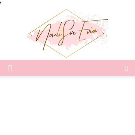
\
Neşeli
Süs
Evim