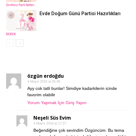
Ücretsiz Parti Setleri
Evde Doğum Günü Partisi Hazırlıkları
BEBEK
6 YORUMLAR
özgün erdoğdu
4 Mayıs 2016 at 05:48
Ayy cok tatli bunlar! Simdiye kadarkilerin icinde
favorim olabilir
Yorum Yapmak İçin Giriş Yapın
Neşeli Süs Evim
4 Mayıs 2016 at 17:27
Beğendiğine çok sevindim Özgüncüm. Bu tema