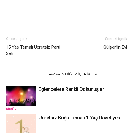
Önceki İçerik
Sonraki İçerik
15 Yaş Temalı Ücretsiz Parti
Gülşen’in Evi
Seti
İLGILI HABERLER
YAZARIN DIĞER İÇERIKLERI
Eğlencelere Renkli Dokunuşlar
DÜĞÜN
Ücretsiz Kuğu Temalı 1 Yaş Davetiyesi