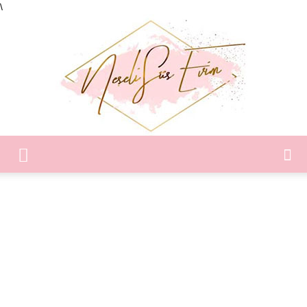
\
Neşeli
Süs
Evim