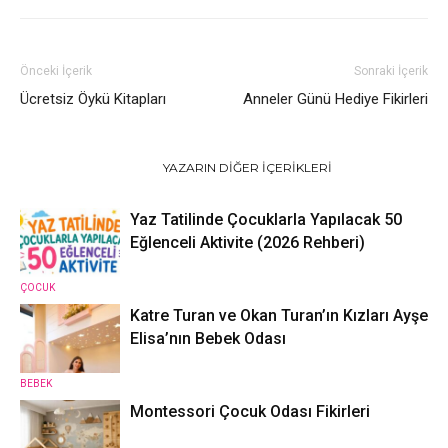
Önceki İçerik
Sonraki İçerik
Ücretsiz Öykü Kitapları
Anneler Günü Hediye Fikirleri
İLGILI HABERLER
YAZARIN DIĞER İÇERIKLERI
Yaz Tatilinde Çocuklarla Yapılacak 50
Eğlenceli Aktivite (2026 Rehberi)
ÇOCUK
Katre Turan ve Okan Turan’ın Kızları Ayşe
Elisa’nın Bebek Odası
BEBEK
Montessori Çocuk Odası Fikirleri