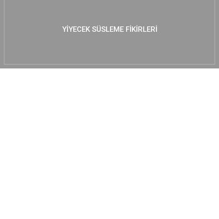
YIYECEK SÜSLEME FIKIRLERI