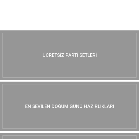
MUTLAKA GÖZ AT :)
ÜCRETSIZ PARTI SETLERI
EN SEVILEN DOĞUM GÜNÜ HAZIRLIKLARI