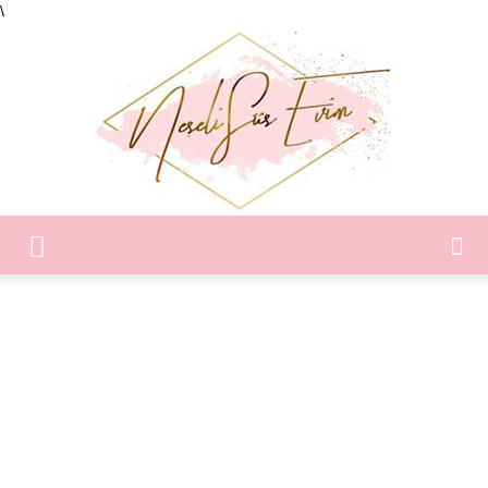
\
Neşeli
Süs
Evim