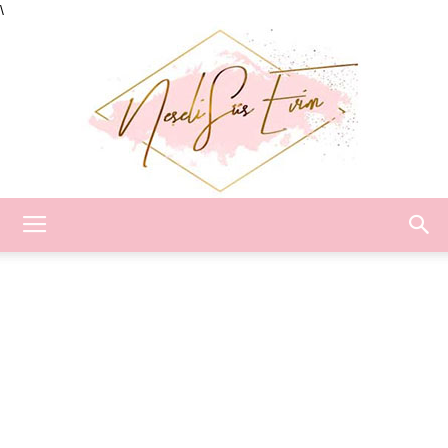
\
Neşeli
Süs
Evim