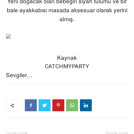
Yeni doğacak olan bebeğin siyah tulumu ve bir
bale ayakkabısı masada aksesuar olarak yerini
almış.
Kaynak
CATCHMYPARTY
Sevgiler…
Önceki İçerik
Sonraki İçerik