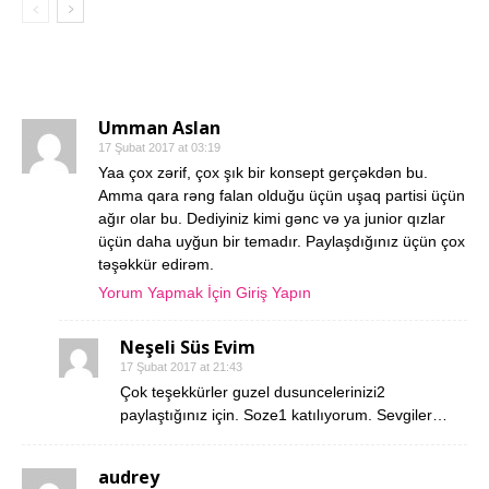
14 YORUMLAR
Umman Aslan
17 Şubat 2017 at 03:19
Yaa çox zərif, çox şık bir konsept gerçəkdən bu.
Amma qara rəng falan olduğu üçün uşaq partisi üçün
ağır olar bu. Dediyiniz kimi gənc və ya junior qızlar
üçün daha uyğun bir temadır. Paylaşdığınız üçün çox
təşəkkür edirəm.
Yorum Yapmak İçin Giriş Yapın
Neşeli Süs Evim
17 Şubat 2017 at 21:43
Çok teşekkürler guzel dusuncelerinizi2
paylaştığınız için. Soze1 katılıyorum. Sevgiler…
audrey