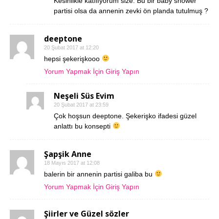
Kesinlikle katılıyorum size. Bu bir baby shower
partisi olsa da annenin zevki ön planda tutulmuş ?
deeptone
20 Şubat 2017 at 12:20
hepsi şekerişkooo
Yorum Yapmak İçin Giriş Yapın
Neşeli Süs Evim
20 Şubat 2017 at 23:59
Çok hoşsun deeptone. Şekerişko ifadesi güzel
anlattı bu konsepti
Şapşik Anne
18 Mayıs 2017 at 12:08
balerin bir annenin partisi galiba bu
Yorum Yapmak İçin Giriş Yapın
Şiirler ve Güzel sözler