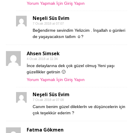
Yorum Yapmak İçin Giriş Yapın
Neşeli Süs Evim
7 Ocak 2018 at 07:07
Beğendirme sevindim Yelizcim . İnşallah o günleri
de yaşayacaksın tatlım ☺️?
Ahsen Simsek
4 Ocak 2018 at 11:34
İnce detaylarına dek çok güzel olmuş Yeni yaşı
güzellikler getirsin 🙂
Yorum Yapmak İçin Giriş Yapın
Neşeli Süs Evim
7 Ocak 2018 at 07:08
Canım benim güzel dileklerln ve düşüncelerin için
çok teşekkür ederim ?
Fatma Gökmen