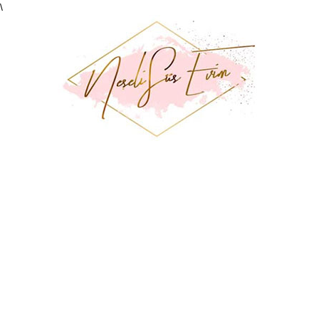
\
Neşeli
Süs
Evim