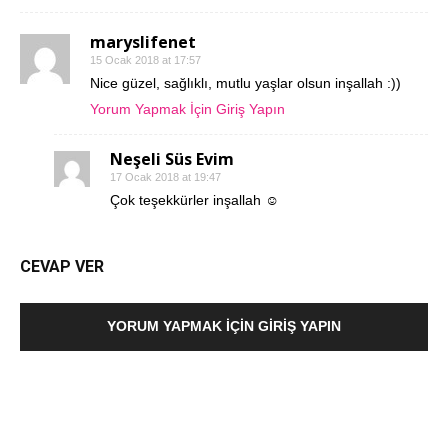
maryslifenet
15 Ocak 2018 at 17:57
Nice güzel, sağlıklı, mutlu yaşlar olsun inşallah :))
Yorum Yapmak İçin Giriş Yapın
Neşeli Süs Evim
17 Ocak 2018 at 19:47
Çok teşekkürler inşallah ☺️
CEVAP VER
YORUM YAPMAK İÇIN GIRIŞ YAPIN
SEARCH