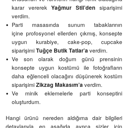
karar vererek
siparişimi
Yağmur Stil’den
verdim.
Parti masasında sunum tabaklarının
içine
profosyonel
ellerden çıkmış, konsepte
uygun kurabiye,
cake
-pop,
cupcake
siparişimi
verdim.
Tuğçe Butik Tatlar’a
Ve son olarak doğum günü prensinin
konsepte uygun kostümü ile fotoğrafların
daha eğlenceli olacağını düşünerek kostüm
siparişimi
verdim.
Zikzag
Makasım’a
Ve minik eklemelerle parti konseptini
oluşturdum.
Hangi ürünü nereden aldığıma dair bilgileri
detaylarıyla en aşağıda ayrıca sizler için