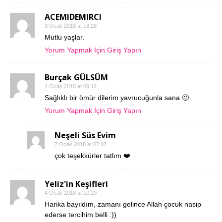
ACEMIDEMIRCI
3 Ocak 2018 at 18:28
Mutlu yaşlar.
Yorum Yapmak İçin Giriş Yapın
Burçak GÜLSÜM
4 Ocak 2018 at 09:12
Sağlıklı bir ömür dilerim yavrucuğunla sana 🙂
Yorum Yapmak İçin Giriş Yapın
Neşeli Süs Evim
7 Ocak 2018 at 07:07
çok teşekkürler tatlım ❤️
Yeliz'in Keşifleri
4 Ocak 2018 at 10:29
Harika bayıldım, zamanı gelince Allah çocuk nasip
ederse tercihim belli :))