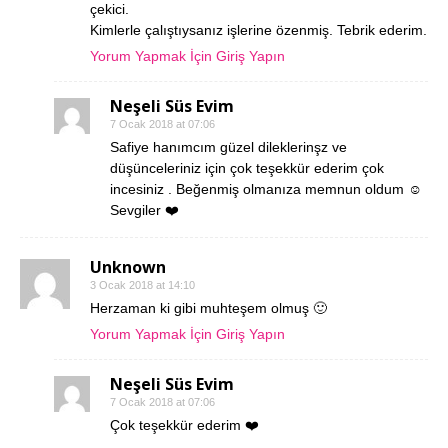
çekici.
Kimlerle çalıştıysanız işlerine özenmiş. Tebrik ederim.
Yorum Yapmak İçin Giriş Yapın
Neşeli Süs Evim
7 Ocak 2018 at 07:06
Safiye hanımcım güzel dileklerinşz ve
düşünceleriniz için çok teşekkür ederim çok
incesiniz . Beğenmiş olmanıza memnun oldum ☺️
Sevgiler ❤️
Unknown
3 Ocak 2018 at 14:10
Herzaman ki gibi muhteşem olmuş 🙂
Yorum Yapmak İçin Giriş Yapın
Neşeli Süs Evim
7 Ocak 2018 at 07:06
Çok teşekkür ederim ❤️