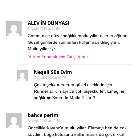
19 YORUMLAR
ALEV'İN DÜNYASI
3 Ocak 2018 at 11:59
Canım nice güzel sağlıklı mutlu yıllar dilerim oğluna…
Güzel günlerde runnerları kullanman dileğiyle…
Mutlu yıllar 🙂
Yorum Yapmak İçin Giriş Yapın
Neşeli Süs Evim
7 Ocak 2018 at 07:05
Çok teşekkür ederim güzel dileklerin için.
Runnerlar için ayrıca çok teşekkürler. Emeğine
sağlık ❤️ Sana da Mutlu Yıllar ?
bahce perim
3 Ocak 2018 at 12:59
Öncelikle Kıvanç'a mutlu yıllar. Flamayı ben de çok
sevdim. Lego kutusunu kullanmanız da çok dikkat