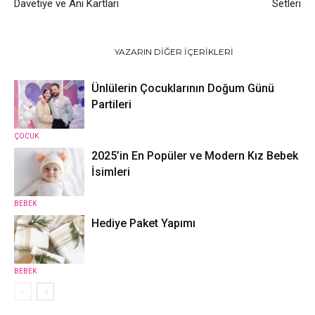
Davetiye ve Anı Kartları
Setleri
İLGILI HABERLER
YAZARIN DIĞER İÇERIKLERI
Ünlülerin Çocuklarının Doğum Günü
Partileri
ÇOCUK
2025’in En Popüler ve Modern Kız Bebek
İsimleri
BEBEK
Hediye Paket Yapımı
BEBEK