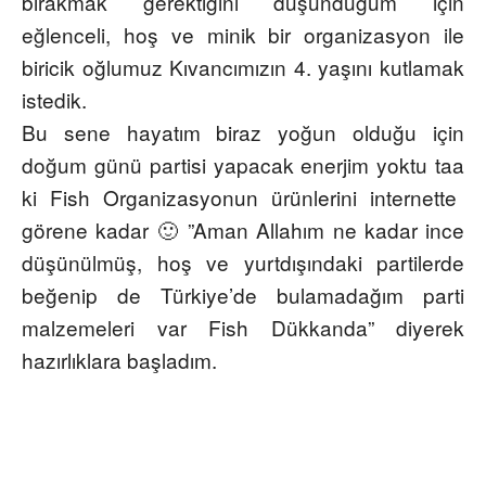
bırakmak gerektiğini düşündüğüm için
eğlenceli, hoş ve minik bir organizasyon ile
biricik oğlumuz Kıvancımızın 4. yaşını kutlamak
istedik.
Bu sene hayatım biraz yoğun olduğu için
doğum günü partisi yapacak enerjim yoktu
taa
ki
Fish
Organizasyonun ürünlerini internette
görene kadar 🙂 ”Aman Allahım ne kadar ince
düşünülmüş, hoş ve
yurtdışındaki
partilerde
beğenip de
Türkiye’de
bulamadağım parti
malzemeleri var
Fish
Dükkanda” diyerek
hazırlıklara başladım.