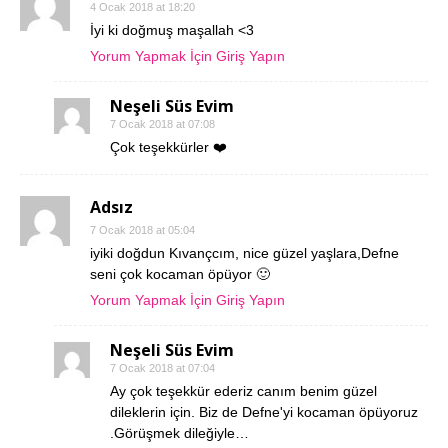
4 Ocak 2018 at 18:20
İyi ki doğmuş maşallah <3
Yorum Yapmak İçin Giriş Yapın
Neşeli Süs Evim
7 Ocak 2018 at 07:08
Çok teşekkürler ❤️
Adsız
7 Ocak 2018 at 05:04
iyiki doğdun Kıvançcım, nice güzel yaşlara,Defne
seni çok kocaman öpüyor 🙂
Yorum Yapmak İçin Giriş Yapın
Neşeli Süs Evim
7 Ocak 2018 at 07:04
Ay çok teşekkür ederiz canım benim güzel
dileklerin için. Biz de Defne'yi kocaman öpüyoruz
.Görüşmek dileğiyle…