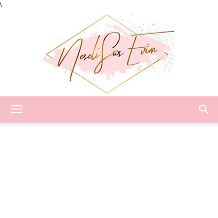
\
Neşeli
Süs
Evim