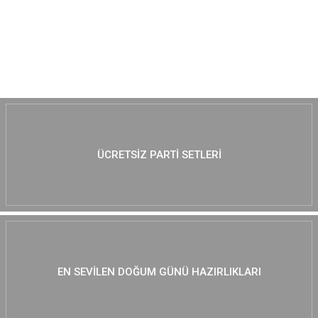
MUTLAKA GÖZ AT :)
ÜCRETSIZ PARTI SETLERI
EN SEVILEN DOĞUM GÜNÜ HAZIRLIKLARI