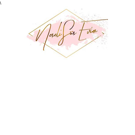
\
Neşeli
Süs
Evim