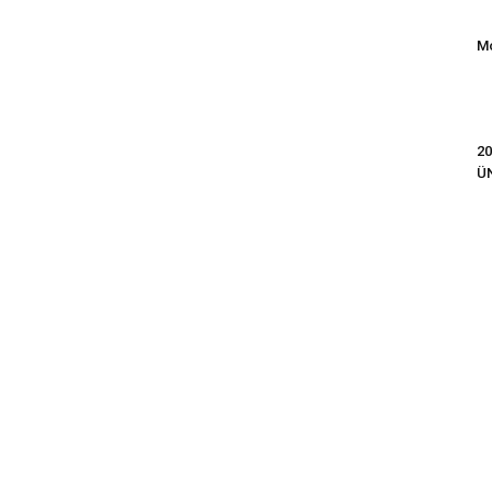
Mo
20
Ü