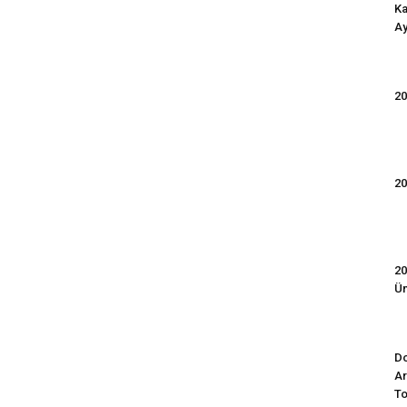
Ka
Ay
20
20
20
Ün
Do
Ar
To