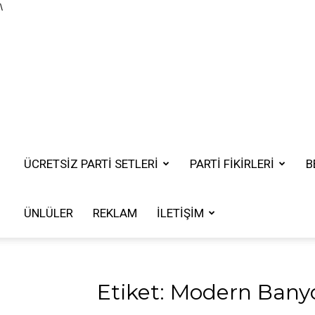
\
ÜCRETSIZ PARTI SETLERI
PARTİ FİKİRLERİ
B
ÜNLÜLER
REKLAM
İLETIŞIM
Etiket: Modern Banyo