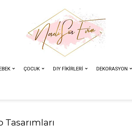
EBEK
ÇOCUK
DIY FİKİRLERİ
DEKORASYON
Neşeli
Süs
 Tasarımları