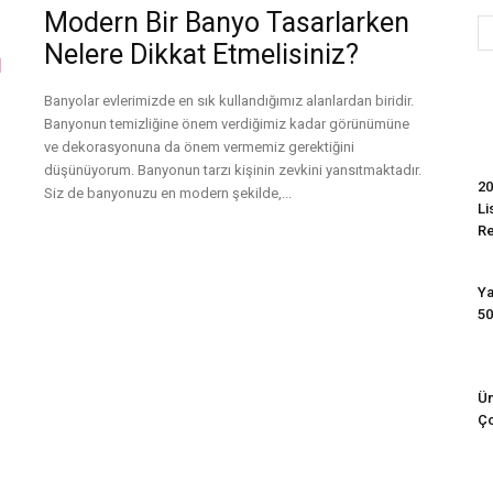
Modern Bir Banyo Tasarlarken
Nelere Dikkat Etmelisiniz?
Evim
Banyolar evlerimizde en sık kullandığımız alanlardan biridir.
Banyonun temizliğine önem verdiğimiz kadar görünümüne
ve dekorasyonuna da önem vermemiz gerektiğini
düşünüyorum. Banyonun tarzı kişinin zevkini yansıtmaktadır.
20
Siz de banyonuzu en modern şekilde,...
Li
R
Devamını Oku
Ya
50
Ün
Ço