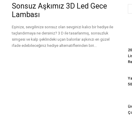
Sonsuz Aşkımız 3D Led Gece
Lambası
Evim
Eşinize, sevgilinize sonsuz olan sevginizi kalıcı bir hediye ile
taçlandırmaya ne dersiniz? 3 D ile tasarlanmış, sonsuzluk
simgesi ve kalp şeklindeki uçan balonlar aşkınızı en güzel
ifade edebileceğiniz hediye alternatiflerinden biri...
20
Li
Devamını Oku
R
Ya
50
Ün
Ço