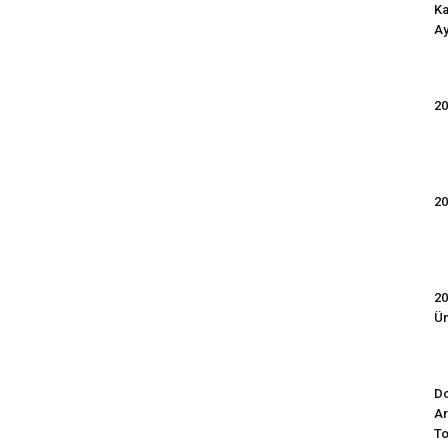
Ka
Ay
20
20
20
Ün
Do
Ar
To