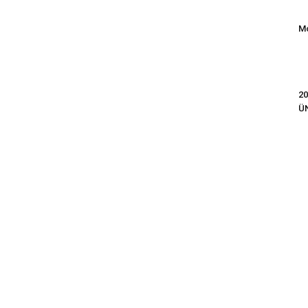
Mo
20
Ü