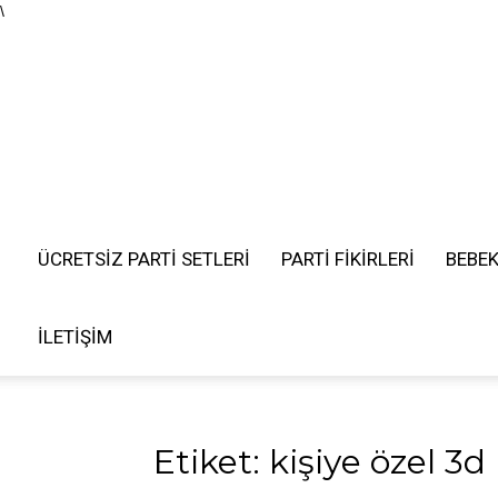
\
ÜCRETSIZ PARTI SETLERI
PARTİ FİKİRLERİ
BEBE
İLETIŞIM
Etiket: kişiye özel 3