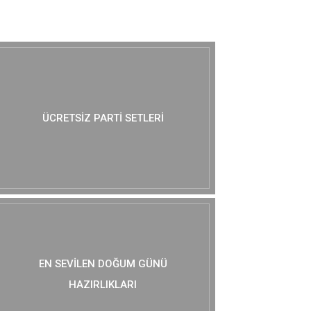
MUTLAKA GÖZ AT :)
ÜCRETSIZ PARTI SETLERI
EN SEVILEN DOĞUM GÜNÜ
HAZIRLIKLARI