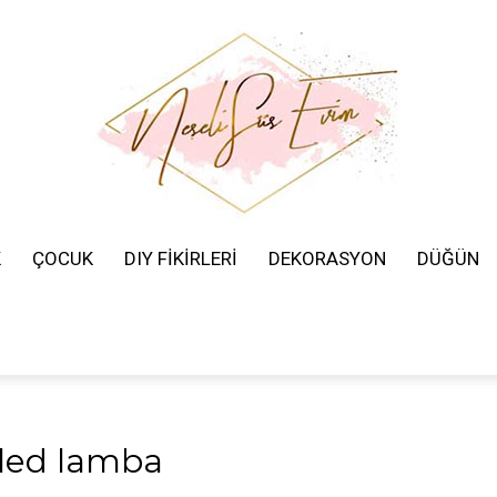
K
ÇOCUK
DIY FİKİRLERİ
DEKORASYON
DÜĞÜN
Neşeli
Süs
d led lamba