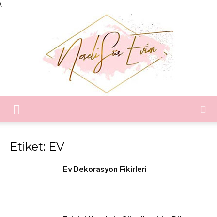
\
Neşeli
Etiket: EV
Süs
Ev Dekorasyon Fikirleri
Evim