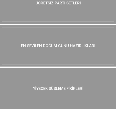
ÜCRETSIZ PARTI SETLERI
EN SEVILEN DOĞUM GÜNÜ HAZIRLIKLARI
YIYECEK SÜSLEME FIKIRLERI