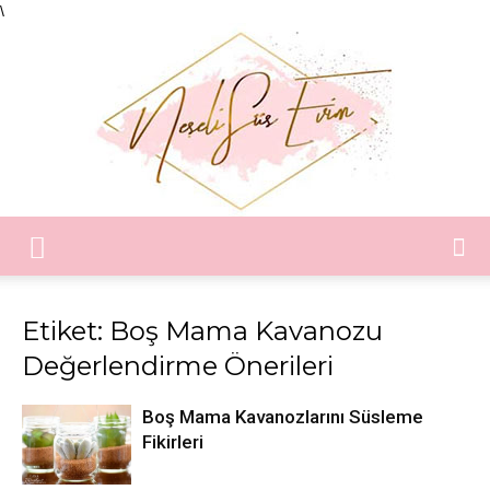
\
Neşeli
Etiket: Boş Mama Kavanozu
Değerlendirme Önerileri
Süs
Boş Mama Kavanozlarını Süsleme
Fikirleri
Evim