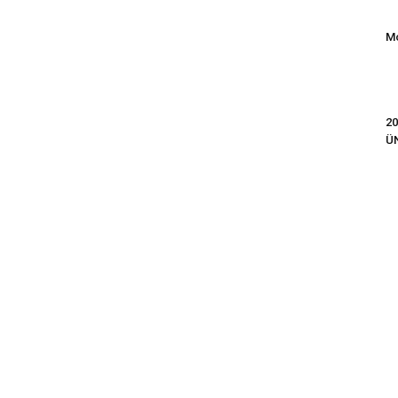
Mo
20
Ü