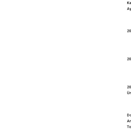
Ka
Ay
20
20
20
Ün
Do
Ar
To