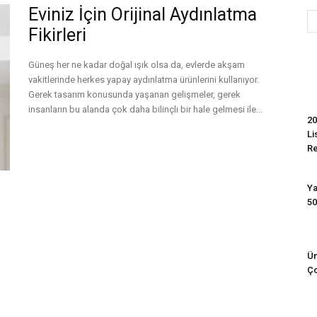
Eviniz İçin Orijinal Aydınlatma
Fikirleri
Evim
Güneş her ne kadar doğal ışık olsa da, evlerde akşam
vakitlerinde herkes yapay aydınlatma ürünlerini kullanıyor.
Gerek tasarım konusunda yaşanan gelişmeler, gerek
insanların bu alanda çok daha bilinçli bir hale gelmesi ile...
20
Li
Devamını Oku
R
Ya
50
Ün
Ço