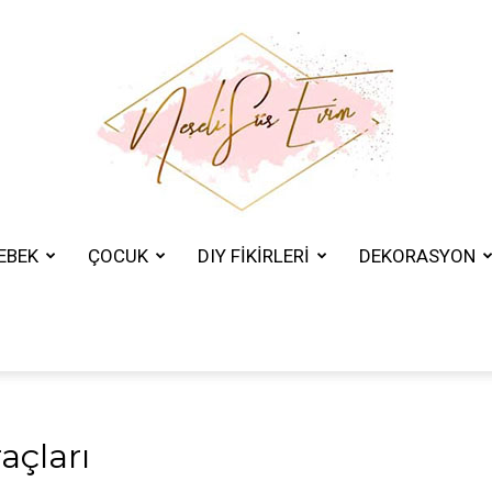
EBEK
ÇOCUK
DIY FİKİRLERİ
DEKORASYON
Neşeli
Süs
açları