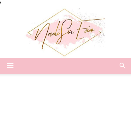
\
Neşeli
Süs
Evim