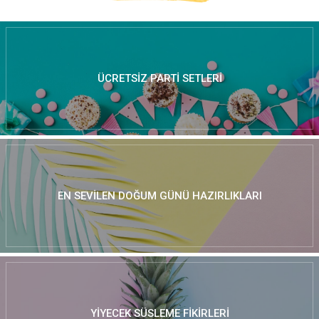
ÜCRETSIZ PARTI SETLERI
EN SEVILEN DOĞUM GÜNÜ HAZIRLIKLARI
YIYECEK SÜSLEME FIKIRLERI