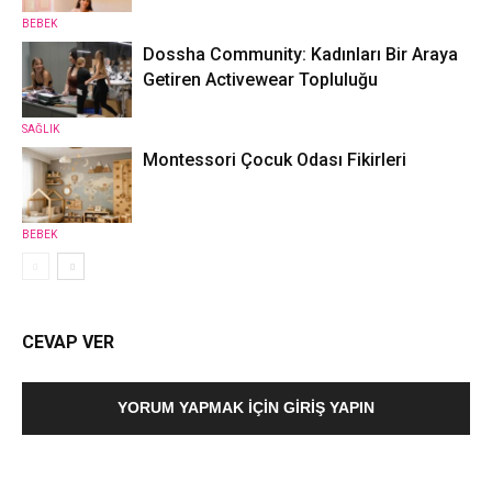
BEBEK
Dossha Community: Kadınları Bir Araya
Getiren Activewear Topluluğu
SAĞLIK
Montessori Çocuk Odası Fikirleri
BEBEK
CEVAP VER
YORUM YAPMAK İÇIN GIRIŞ YAPIN