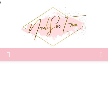
\
Neşeli
Süs
Evim