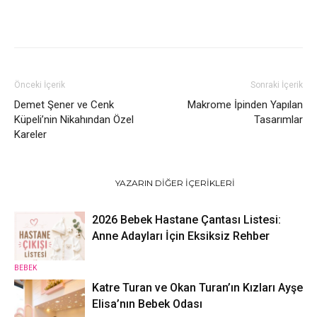
Önceki İçerik
Sonraki İçerik
Demet Şener ve Cenk
Makrome İpinden Yapılan
Küpeli’nin Nikahından Özel
Tasarımlar
Kareler
İLGILI HABERLER
YAZARIN DIĞER İÇERIKLERI
2026 Bebek Hastane Çantası Listesi:
Anne Adayları İçin Eksiksiz Rehber
BEBEK
Katre Turan ve Okan Turan’ın Kızları Ayşe
Elisa’nın Bebek Odası