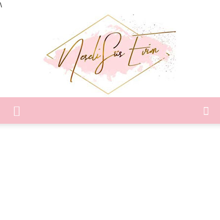
\
Neşeli
Süs
Evim