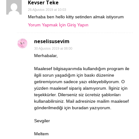
Kevser Teke
26 Ağustos 2019 at 10:03
Merhaba ben hello kitty setinden almak istiyorum
Yorum Yapmak İçin Giriş Yapın
neselisusevim
30 Ağustos 2019 at 08:00
Merhabalar,
Maalesef bilgisayarımda kullandığım program ile
ilgili sorun yaşadığım için baskı düzenine
getiremiyorum sadece yazı ekleyebiliyorum. O
yüzden maalesef sipariş alamıyorum. İlginiz için
teşekkürler. Dilerseniz siz ücretsiz şablonları
kullanabilirsiniz. Mail adresinize mailim maalesef
gönderilmediği için buradan yazıyorum.
Sevgiler
Meltem