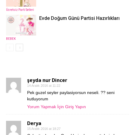
Ücretsiz Parti Setleri
Evde Doğum Günü Partisi Hazırlıkları
BEBEK
6 YORUMLAR
şeyda nur Dincer
14 Aralık 2016 at 11:22
Pek guzel seyler paylasiyorsun neseli. ?? seni
kutluyorum
Yorum Yapmak İçin Giriş Yapın
Derya
15 Aralık 2016 at 18:27