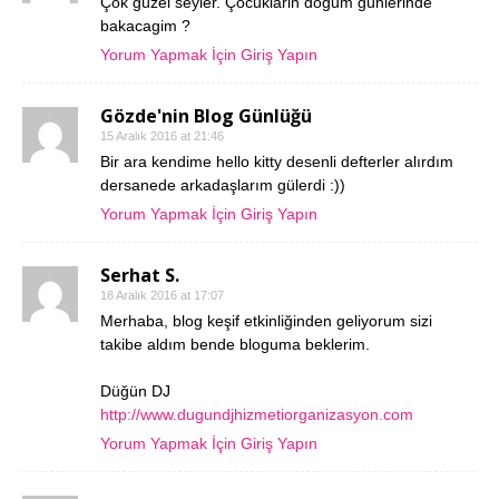
Çok güzel seyler. Çocuklarin dogum günlerinde
bakacagim ?
Yorum Yapmak İçin Giriş Yapın
Gözde'nin Blog Günlüğü
15 Aralık 2016 at 21:46
Bir ara kendime hello kitty desenli defterler alırdım
dersanede arkadaşlarım gülerdi :))
Yorum Yapmak İçin Giriş Yapın
Serhat S.
18 Aralık 2016 at 17:07
Merhaba, blog keşif etkinliğinden geliyorum sizi
takibe aldım bende bloguma beklerim.
Düğün DJ
http://www.dugundjhizmetiorganizasyon.com
Yorum Yapmak İçin Giriş Yapın