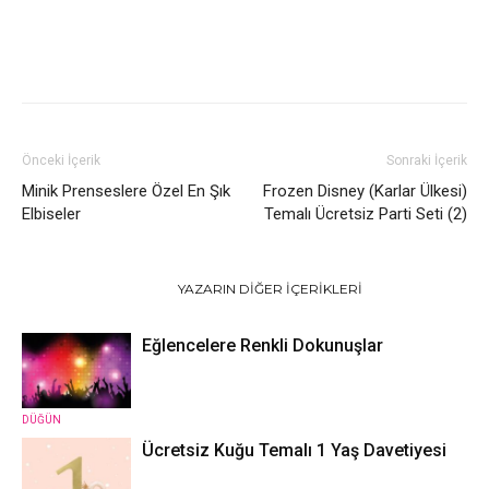
Önceki İçerik
Sonraki İçerik
Minik Prenseslere Özel En Şık
Frozen Disney (Karlar Ülkesi)
Elbiseler
Temalı Ücretsiz Parti Seti (2)
İLGILI HABERLER
YAZARIN DIĞER İÇERIKLERI
Eğlencelere Renkli Dokunuşlar
DÜĞÜN
Ücretsiz Kuğu Temalı 1 Yaş Davetiyesi