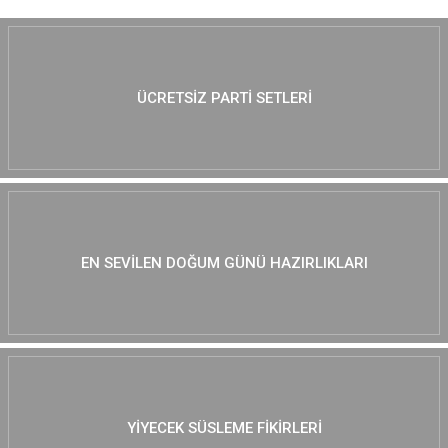
ÜCRETSIZ PARTI SETLERI
EN SEVILEN DOĞUM GÜNÜ HAZIRLIKLARI
YIYECEK SÜSLEME FIKIRLERI