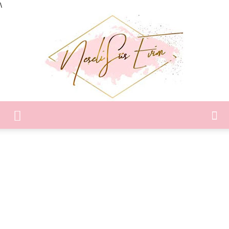
\
Neşeli
Süs
Evim