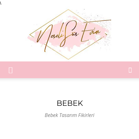
\
Neşeli
BEBEK
Süs
Bebek Tasarım Fikirleri
Evim