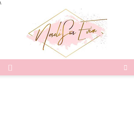
\
Neşeli
Süs
Evim