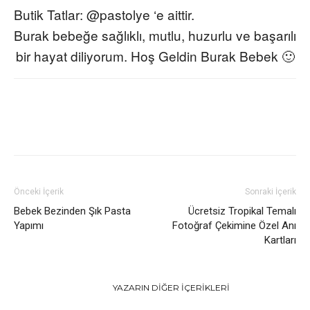
Butik Tatlar: @pastolye ‘e aittir.
Burak bebeğe sağlıklı, mutlu, huzurlu ve başarılı
bir hayat diliyorum. Hoş Geldin Burak Bebek 🙂
Önceki İçerik
Sonraki İçerik
Bebek Bezinden Şık Pasta
Ücretsiz Tropikal Temalı
Yapımı
Fotoğraf Çekimine Özel Anı
Kartları
İLGILI HABERLER
YAZARIN DIĞER İÇERIKLERI