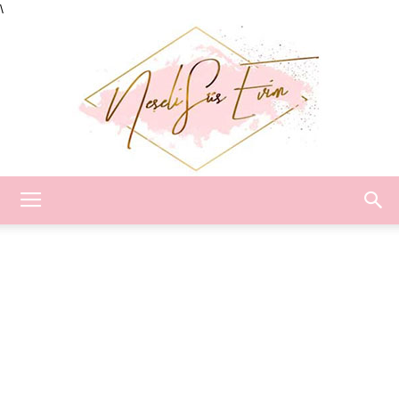
\
Neşeli
Süs
Evim