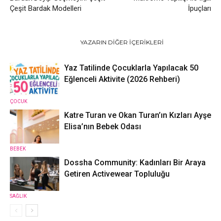
Çeşit Bardak Modelleri
İpuçları
İLGILI HABERLER
YAZARIN DIĞER İÇERIKLERI
Yaz Tatilinde Çocuklarla Yapılacak 50
Eğlenceli Aktivite (2026 Rehberi)
ÇOCUK
Katre Turan ve Okan Turan’ın Kızları Ayşe
Elisa’nın Bebek Odası
BEBEK
Dossha Community: Kadınları Bir Araya
Getiren Activewear Topluluğu
SAĞLIK