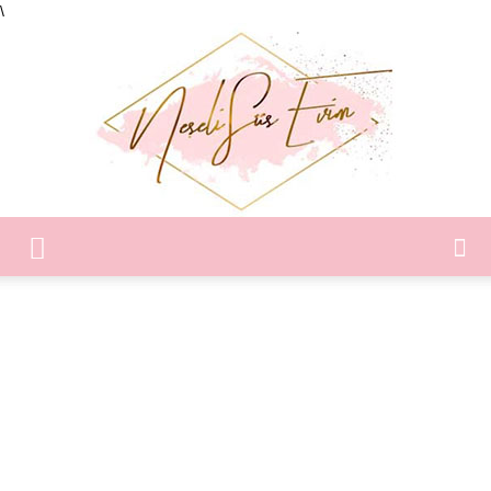
\
Neşeli
Süs
Evim