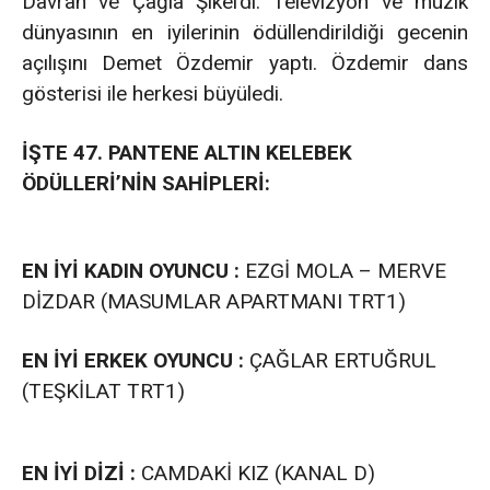
Davran ve Çağla Şıkel’di. Televizyon ve müzik
dünyasının en iyilerinin ödüllendirildiği gecenin
açılışını Demet Özdemir yaptı. Özdemir dans
gösterisi ile herkesi büyüledi.
İŞTE 47. PANTENE ALTIN KELEBEK
ÖDÜLLERİ’NİN SAHİPLERİ:
EN İYİ KADIN OYUNCU :
EZGİ MOLA – MERVE
DİZDAR (MASUMLAR APARTMANI TRT1)
EN İYİ ERKEK OYUNCU :
ÇAĞLAR ERTUĞRUL
(TEŞKİLAT TRT1)
EN İYİ DİZİ :
CAMDAKİ KIZ (KANAL D)