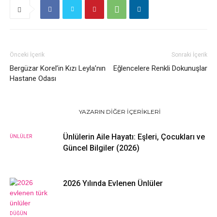
Önceki İçerik
Sonraki İçerik
Bergüzar Korel’in Kızı Leyla’nın
Eğlencelere Renkli Dokunuşlar
Hastane Odası
İLGILI HABERLER
YAZARIN DIĞER İÇERIKLERI
Ünlülerin Aile Hayatı: Eşleri, Çocukları ve
ÜNLÜLER
Güncel Bilgiler (2026)
2026 Yılında Evlenen Ünlüler
DÜĞÜN