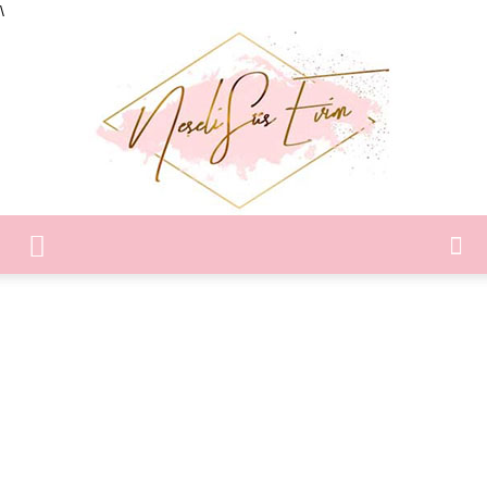
\
Neşeli
Süs
Evim