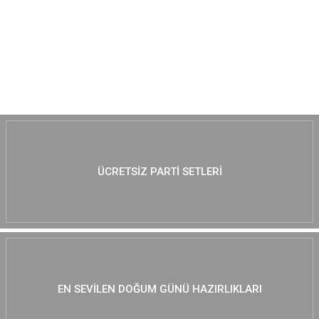
MUTLAKA GÖZ AT :)
ÜCRETSIZ PARTI SETLERI
EN SEVILEN DOĞUM GÜNÜ HAZIRLIKLARI