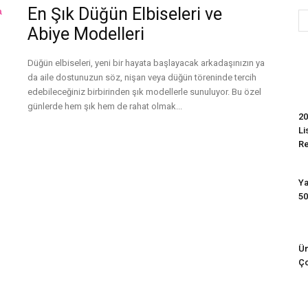
En Şık Düğün Elbiseleri ve
Abiye Modelleri
Evim
Düğün elbiseleri, yeni bir hayata başlayacak arkadaşınızın ya
da aile dostunuzun söz, nişan veya düğün töreninde tercih
edebileceğiniz birbirinden şık modellerle sunuluyor. Bu özel
günlerde hem şık hem de rahat olmak...
20
Li
Devamını Oku
R
Ya
50
Ün
Ço