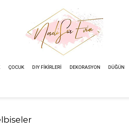
K
ÇOCUK
DIY FİKİRLERİ
DEKORASYON
DÜĞÜN
Neşeli
Süs
lbiseler