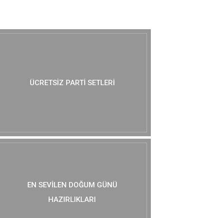
MUTLAKA GÖZ AT :)
ÜCRETSIZ PARTI SETLERI
EN SEVILEN DOĞUM GÜNÜ
HAZIRLIKLARI