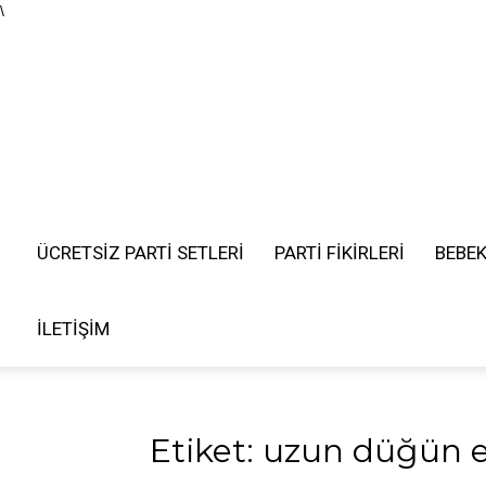
\
ÜCRETSIZ PARTI SETLERI
PARTİ FİKİRLERİ
BEBE
İLETIŞIM
Etiket: uzun düğün e