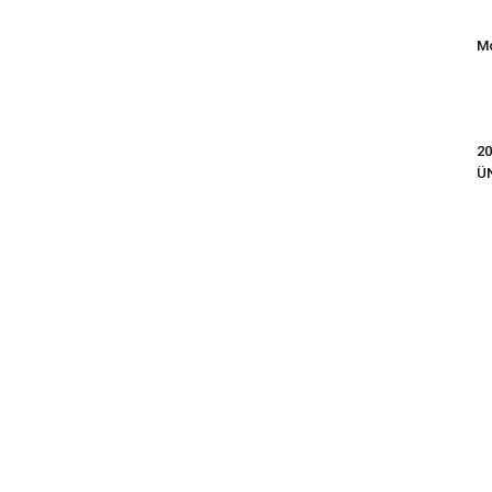
Mo
20
Ü