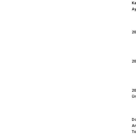
Ka
Ay
20
20
20
Ün
Do
Ar
To