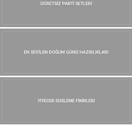
ÜCRETSIZ PARTI SETLERI
EN SEVILEN DOĞUM GÜNÜ HAZIRLIKLARI
YIYECEK SÜSLEME FIKIRLERI