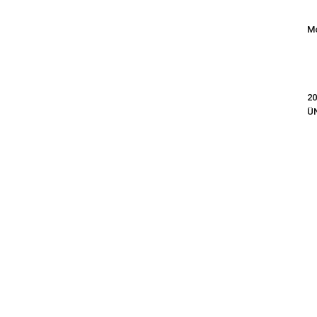
Mo
20
Ü