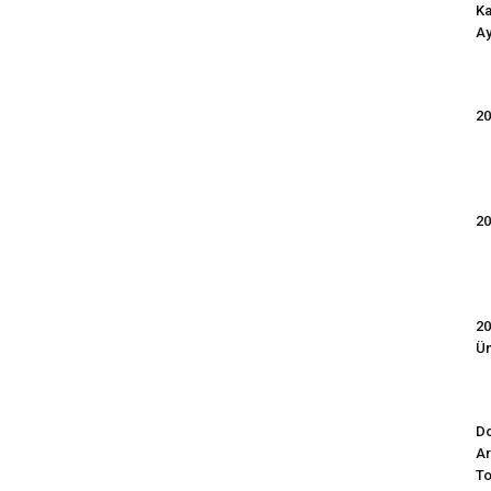
Ka
Ay
20
20
20
Ün
Do
Ar
To