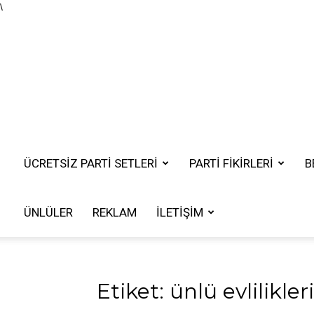
\
ÜCRETSIZ PARTI SETLERI
PARTİ FİKİRLERİ
B
ÜNLÜLER
REKLAM
İLETIŞIM
Etiket: ünlü evlilikleri