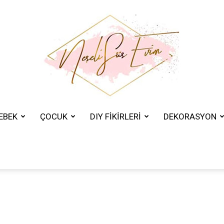
EBEK
ÇOCUK
DIY FİKİRLERİ
DEKORASYON
Neşeli
Süs