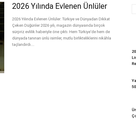
2026 Yılında Evlenen Ünlüler
2026 Yılında Evlenen Ünlüler: Türkiye ve Dünyadan Dikkat
Evim
Çeken Düğünler 2026 yılı, magazin dünyasında birçok
sürpriz evlilik haberiyle öne çıktı. Hem Türkiye'de hem de
dünyada tanınan ünlü isimler, mutlu birlikteliklerini nikâhla
taçlandırdı....
20
Devamını Oku
Li
R
Ya
50
Ün
Ço