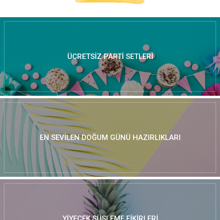
ÜCRETSIZ PARTI SETLERI
EN SEVILEN DOĞUM GÜNÜ HAZIRLIKLARI
YIYECEK SÜSLEME FIKIRLERI