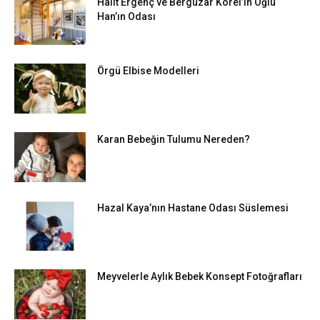
Halit Ergenç ve Bergüzar Korel’in Oğlu
Han’ın Odası
Örgü Elbise Modelleri
Karan Bebeğin Tulumu Nereden?
Hazal Kaya’nın Hastane Odası Süslemesi
Meyvelerle Aylık Bebek Konsept Fotoğrafları