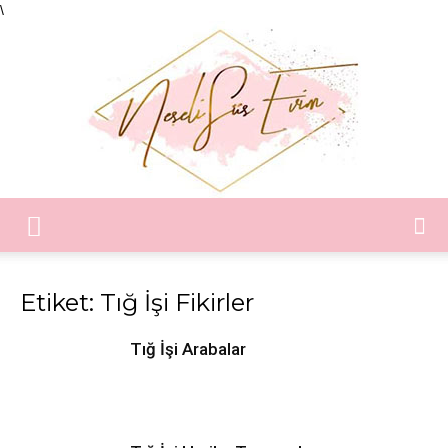
\
Neşeli
Etiket: Tığ İşi Fikirler
Süs
Tığ İşi Arabalar
Evim