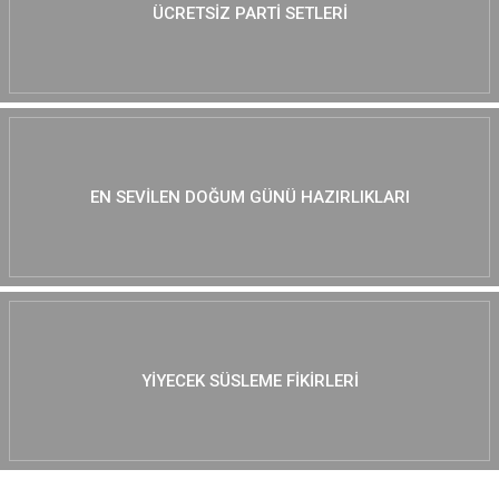
ÜCRETSIZ PARTI SETLERI
EN SEVILEN DOĞUM GÜNÜ HAZIRLIKLARI
YIYECEK SÜSLEME FIKIRLERI