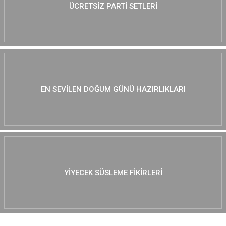
ÜCRETSIZ PARTI SETLERI
EN SEVILEN DOĞUM GÜNÜ HAZIRLIKLARI
YIYECEK SÜSLEME FIKIRLERI