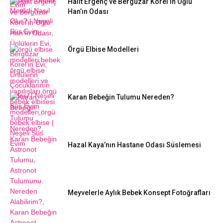
Halit Ergenç ve Bergüzar Korel’in Oğlu
Han’ın Odası
Örgü Elbise Modelleri
Karan Bebeğin Tulumu Nereden?
Hazal Kaya’nın Hastane Odası Süslemesi
Meyvelerle Aylık Bebek Konsept Fotoğrafları