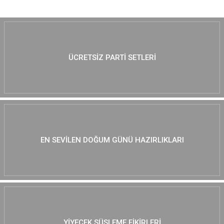
ÜCRETSIZ PARTI SETLERI
EN SEVILEN DOĞUM GÜNÜ HAZIRLIKLARI
YIYECEK SÜSLEME FIKIRLERI