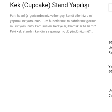
Kek (Cupcake) Stand Yapılışı
Parti hazırlığı içerisindesiniz ve her şeyi kendi ellerinizle mi
Evim
yapmak istiyorsunuz? Tüm hünerlerinizi misafirleriniz görsün
mü istiyorsunuz? Parti süsleri, hediyeler, ikramlıklar hazır mı?
Peki kek standını kendiniz yapmayı hiç düşündünüz mü?...
Devamını Oku
20
Li
R
Ya
50
Ün
Ço