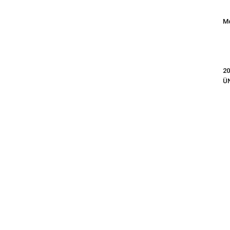
Mo
20
Ü