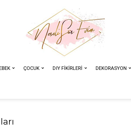
EBEK
ÇOCUK
DIY FİKİRLERİ
DEKORASYON
Neşeli
Süs
ları