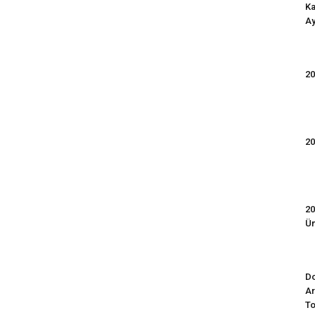
Ka
Ay
20
20
20
Ün
Do
Ar
To