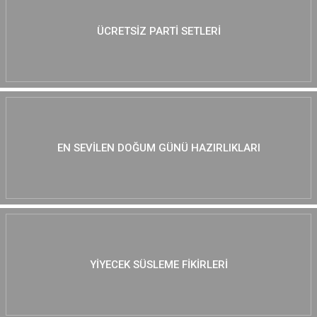
ÜCRETSIZ PARTI SETLERI
EN SEVILEN DOĞUM GÜNÜ HAZIRLIKLARI
YIYECEK SÜSLEME FIKIRLERI