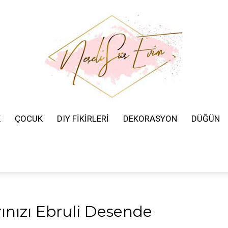
K
ÇOCUK
DIY FİKİRLERİ
DEKORASYON
DÜĞÜN
Neşeli
Süs
arınızı Ebruli Desende