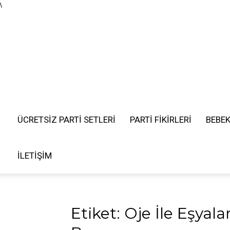
\
ÜCRETSIZ PARTI SETLERI
PARTİ FİKİRLERİ
BEBE
İLETIŞIM
Etiket: Oje İle Eşyal