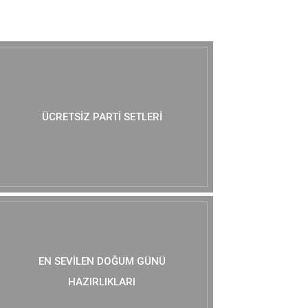
MUTLAKA GÖZ AT :)
ÜCRETSIZ PARTI SETLERI
EN SEVILEN DOĞUM GÜNÜ
HAZIRLIKLARI