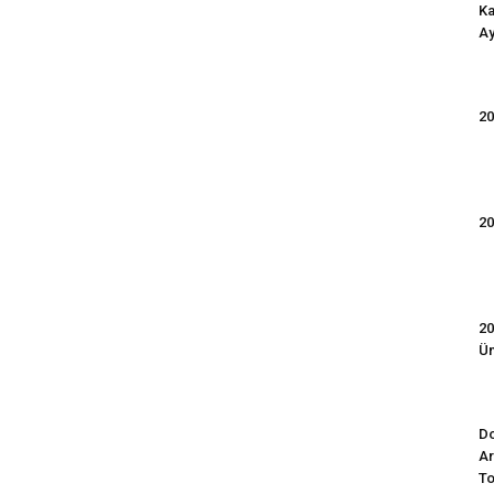
Ka
Ay
20
20
20
Ün
Do
Ar
To