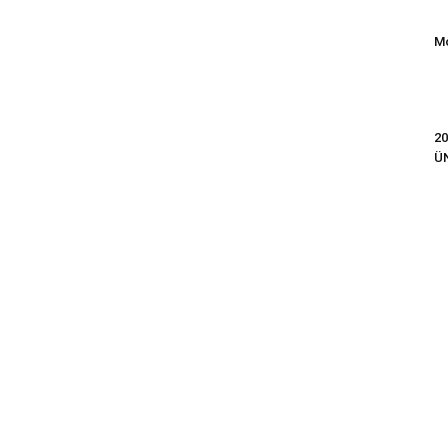
Mo
20
Ü