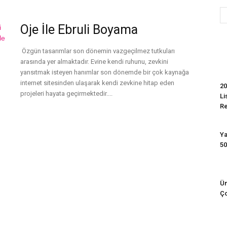
Oje İle Ebruli Boyama
Evim
Özgün tasarımlar son dönemin vazgeçilmez tutkuları
arasında yer almaktadır. Evine kendi ruhunu, zevkini
yansıtmak isteyen hanımlar son dönemde bir çok kaynağa
internet sitesinden ulaşarak kendi zevkine hitap eden
20
projeleri hayata geçirmektedir....
Li
R
Devamını Oku
Ya
50
Ün
Ço