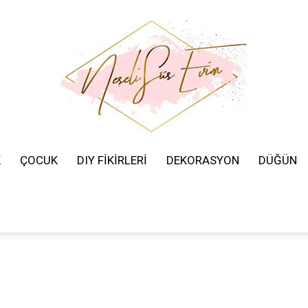
K
ÇOCUK
DIY FİKİRLERİ
DEKORASYON
DÜĞÜN
Neşeli
Süs