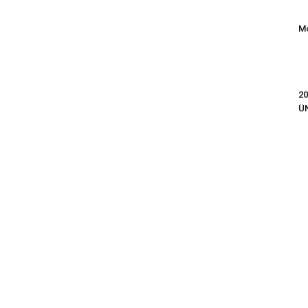
Mo
20
Ü