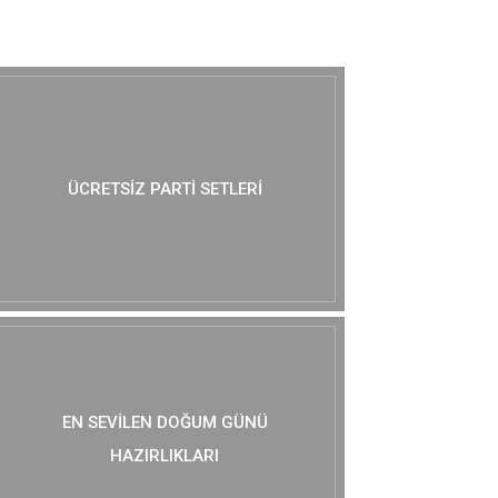
MUTLAKA GÖZ AT :)
ÜCRETSIZ PARTI SETLERI
EN SEVILEN DOĞUM GÜNÜ
HAZIRLIKLARI