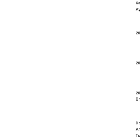
Ka
Ay
20
20
20
Ün
Do
Ar
To