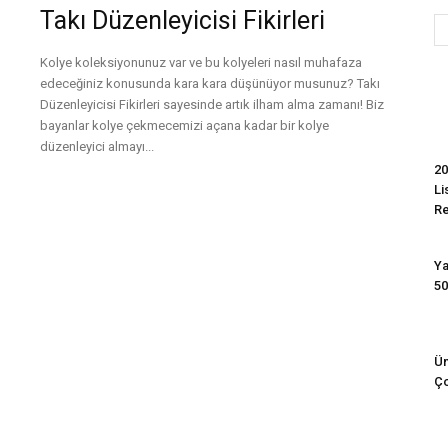
Takı Düzenleyicisi Fikirleri
Kolye koleksiyonunuz var ve bu kolyeleri nasıl muhafaza
Evim
edeceğiniz konusunda kara kara düşünüyor musunuz? Takı
Düzenleyicisi Fikirleri sayesinde artık ilham alma zamanı! Biz
bayanlar kolye çekmecemizi açana kadar bir kolye
düzenleyici almayı...
20
Devamını Oku
Li
R
Ya
50
Ün
Ço