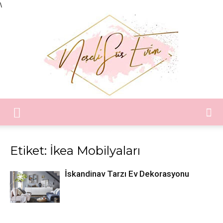
\
Neşeli
Etiket: İkea Mobilyaları
Süs
İskandinav Tarzı Ev Dekorasyonu
Evim