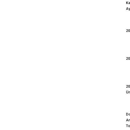
Ka
Ay
20
20
20
Ün
Do
Ar
To