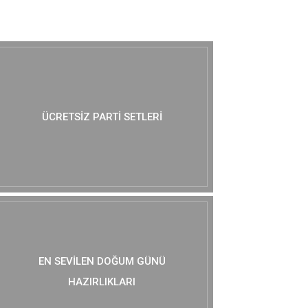
MUTLAKA GÖZ AT :)
ÜCRETSIZ PARTI SETLERI
EN SEVILEN DOĞUM GÜNÜ
HAZIRLIKLARI