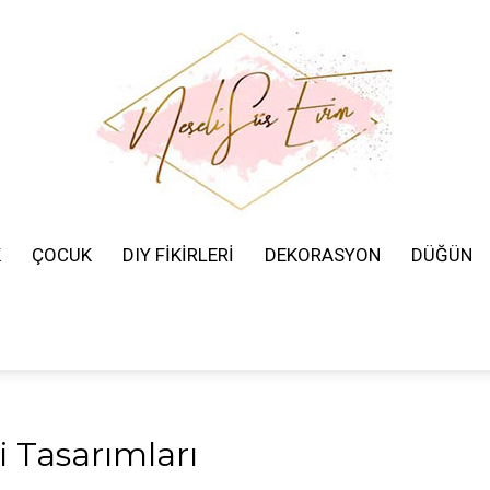
K
ÇOCUK
DIY FİKİRLERİ
DEKORASYON
DÜĞÜN
Neşeli
Süs
i Tasarımları