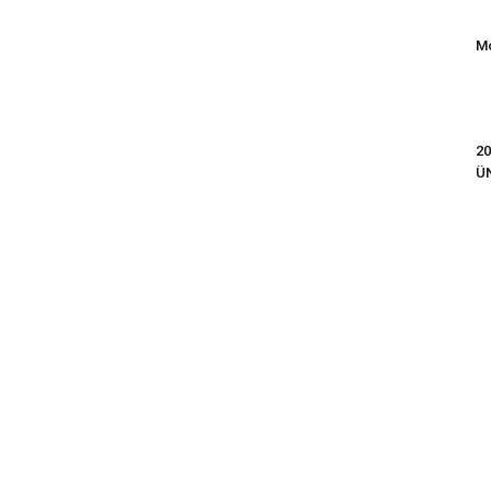
Mo
20
Ü