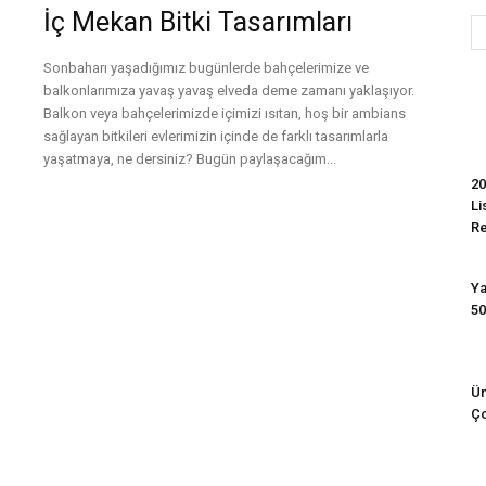
İç Mekan Bitki Tasarımları
Sonbaharı yaşadığımız bugünlerde bahçelerimize ve
Evim
balkonlarımıza yavaş yavaş elveda deme zamanı yaklaşıyor.
Balkon veya bahçelerimizde içimizi ısıtan, hoş bir ambians
sağlayan bitkileri evlerimizin içinde de farklı tasarımlarla
yaşatmaya, ne dersiniz? Bugün paylaşacağım...
20
Devamını Oku
Li
R
Ya
50
Ün
Ço