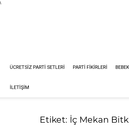
\
ÜCRETSIZ PARTI SETLERI
PARTİ FİKİRLERİ
BEBE
İLETIŞIM
Etiket: İç Mekan Bitk