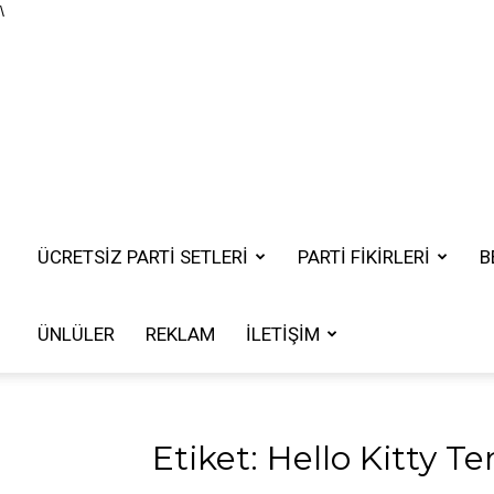
\
ÜCRETSIZ PARTI SETLERI
PARTİ FİKİRLERİ
B
ÜNLÜLER
REKLAM
İLETIŞIM
Etiket: Hello Kitty Te