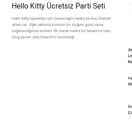
Hello Kitty Ücretsiz Parti Seti
Hello Kitty hayranları için önereceğim harika bir kaç internet
Evim
sitesi var . Eğer yakında kızınızın bir doğum günü varsa
beğeneceğinize eminim. İlk olarak harika bir tasarımcı olan
blog yazarı Julia Guarch'ın hazırladığı...
Devamını Oku
20
Li
R
Ya
50
Ün
Ço