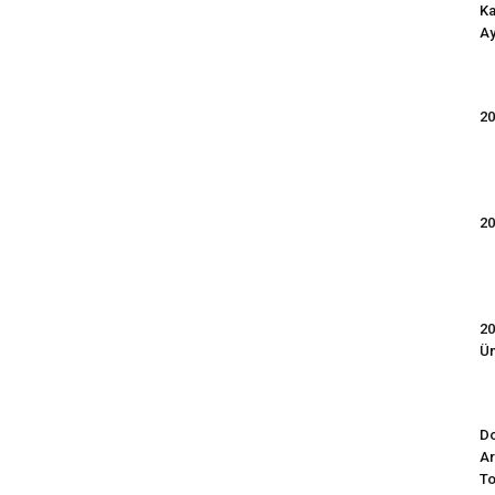
Ka
Ay
20
20
20
Ün
Do
Ar
To