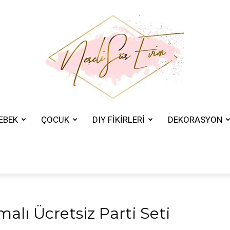
EBEK
ÇOCUK
DIY FİKİRLERİ
DEKORASYON
Neşeli
Süs
malı Ücretsiz Parti Seti