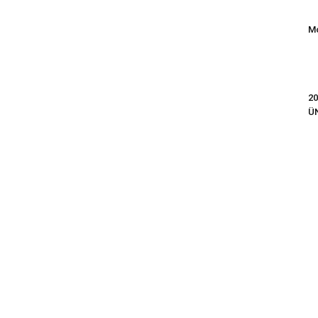
Mo
20
Ü