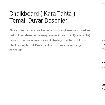
Chalkboard ( Kara Tahta )
Evim
Temalı Duvar Desenleri
Size kişisel ve sanatsal becerilerinizi sergileme şansı verilse,
farklı duvar desenlerini seviyorsanız Chalkboard(Kara Tahta)
20
Temalı boyama sizin için kesinlikle doğru bir tercih olurdu.
Li
Chalkboard Temalı Duvarlar dinamik duvar severler için
R
harika bir...
Devamını Oku
Ya
50
Ün
Ço