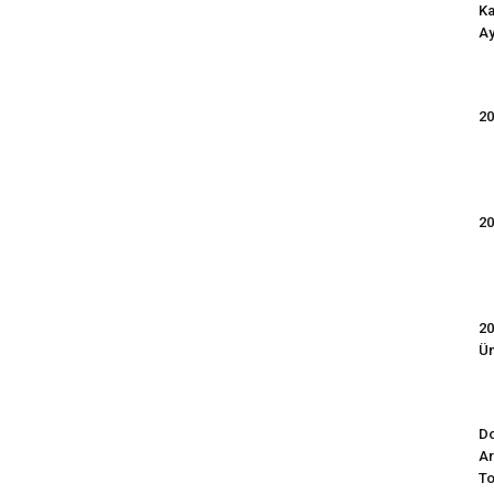
Ka
Ay
20
20
20
Ün
Do
Ar
To