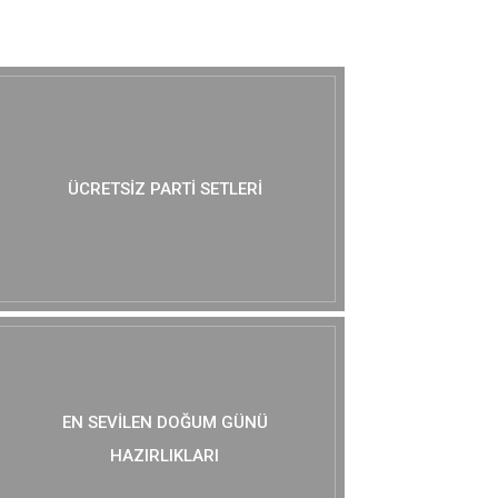
MUTLAKA GÖZ AT :)
ÜCRETSIZ PARTI SETLERI
EN SEVILEN DOĞUM GÜNÜ
HAZIRLIKLARI