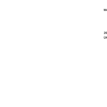
Mo
20
Ü