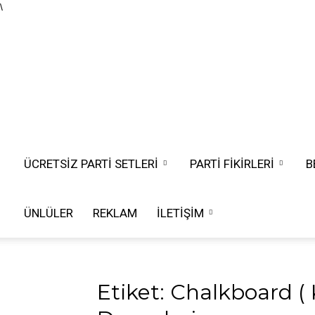
\
ÜCRETSIZ PARTI SETLERI
PARTİ FİKİRLERİ
B
ÜNLÜLER
REKLAM
İLETIŞIM
Etiket: Chalkboard (