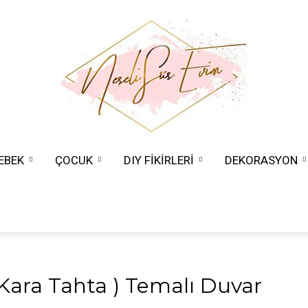
EBEK
ÇOCUK
DIY FİKİRLERİ
DEKORASYON
Neşeli
Süs
 Kara Tahta ) Temalı Duvar