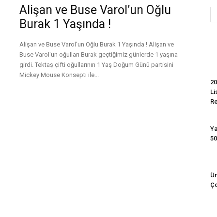
Alişan ve Buse Varol’un Oğlu
Burak 1 Yaşında !
Evim
Alişan ve Buse Varol'un Oğlu Burak 1 Yaşında ! Alişan ve
Buse Varol'un oğulları Burak geçtiğimiz günlerde 1 yaşına
girdi. Tektaş çifti oğullarının 1 Yaş Doğum Günü partisini
Mickey Mouse Konsepti ile...
20
Li
Devamını Oku
R
Ya
50
Ün
Ço