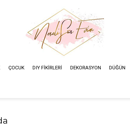
K
ÇOCUK
DIY FİKİRLERİ
DEKORASYON
DÜĞÜN
Neşeli
Süs
da