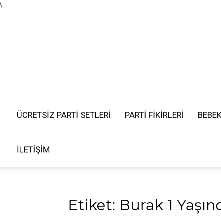
\
ÜCRETSIZ PARTI SETLERI
PARTİ FİKİRLERİ
BEBE
İLETIŞIM
Etiket: Burak 1 Yaşın