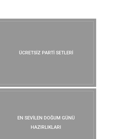
MUTLAKA GÖZ AT :)
ÜCRETSIZ PARTI SETLERI
EN SEVILEN DOĞUM GÜNÜ
HAZIRLIKLARI