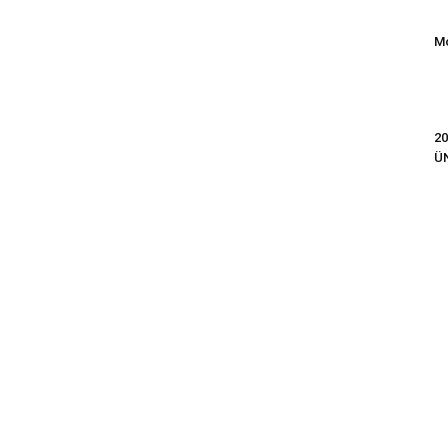
Mo
20
Ü