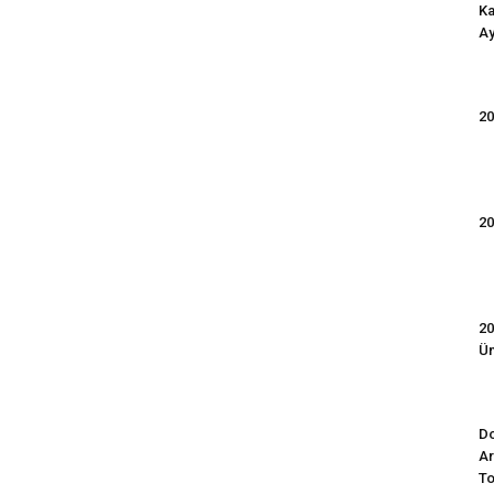
Ka
Ay
20
20
20
Ün
Do
Ar
To