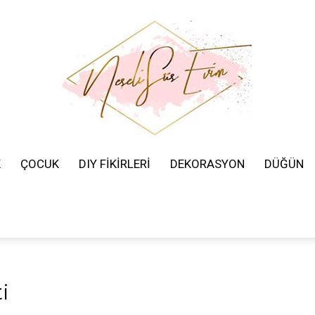
K
ÇOCUK
DIY FİKİRLERİ
DEKORASYON
DÜĞÜN
Neşeli
Süs
i