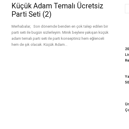
Küçük Adam Temalı Ücretsiz
Parti Seti (2)
Evim
Merhabalar, Son dönemde benden en çok talep edilen bir
parti seti ile bugün sizlerleyim. Minik beylere yakışan küçük
adam temalı parti seti ile parti konseptiniz hem eğlenceli
hem de şık olacak. Küçük Adam...
20
Li
Devamını Oku
R
Ya
50
Ün
Ço