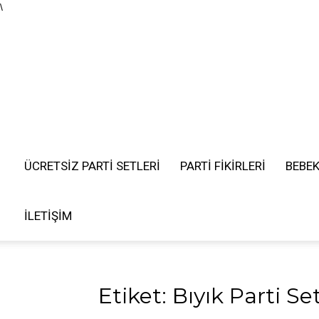
\
ÜCRETSIZ PARTI SETLERI
PARTİ FİKİRLERİ
BEBE
İLETIŞIM
Etiket: Bıyık Parti Set