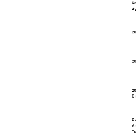
Ka
Ay
20
20
20
Ün
Do
Ar
To