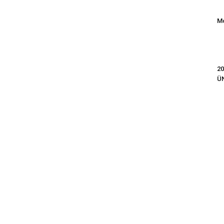
Mo
20
Ü