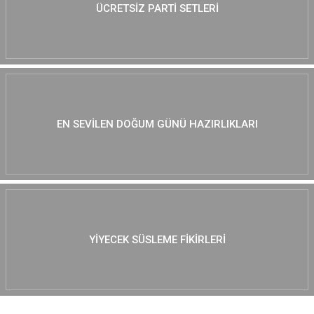
ÜCRETSIZ PARTI SETLERI
EN SEVILEN DOĞUM GÜNÜ HAZIRLIKLARI
YIYECEK SÜSLEME FIKIRLERI