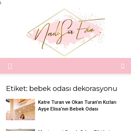
\
Neşeli
Etiket: bebek odası dekorasyonu
Süs
Katre Turan ve Okan Turan’ın Kızları
Ayşe Elisa’nın Bebek Odası
Evim