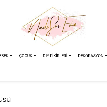
EBEK
ÇOCUK
DIY FİKİRLERİ
DEKORASYON
Neşeli
Süs
üsü