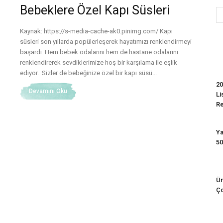
Bebeklere Özel Kapı Süsleri
Kaynak: https://s-media-cache-ak0.pinimg.com/ Kapı
Evim
süsleri son yıllarda popülerleşerek hayatımızı renklendirmeyi
başardı. Hem bebek odalarını hem de hastane odalarını
renklendirerek sevdiklerimize hoş bir karşılama ile eşlik
ediyor. Sizler de bebeğinize özel bir kapı süsü...
20
Devamını Oku
Li
R
Ya
50
Ün
Ço