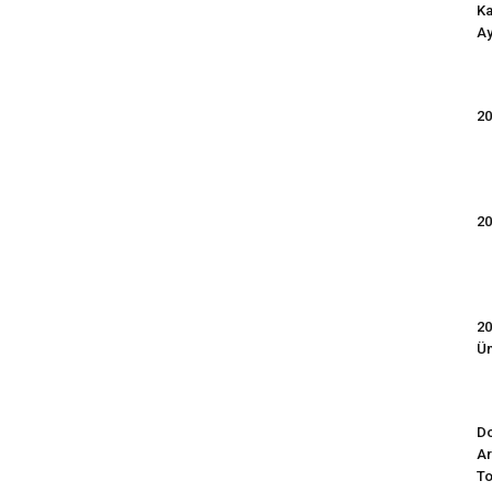
Ka
Ay
20
20
20
Ün
Do
Ar
To