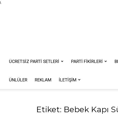
\
ÜCRETSIZ PARTI SETLERI
PARTİ FİKİRLERİ
B
ÜNLÜLER
REKLAM
İLETIŞIM
Etiket: Bebek Kapı S