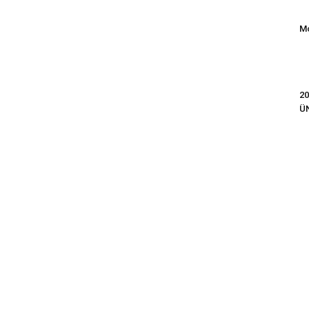
Mo
20
Ü