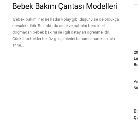
Bebek Bakım Çantası Modelleri
Bebek bakımı her ne kadar kolay gibi düşünülse de oldukça
Evim
meşakkatlidir. Bu noktada anne ve babalar bebekleri
doğmadan bebek bakımı ile ilgili detayları öğrenmelidir.
Çünkü; bebekler henüz gelişimlerini tamamlamadıkları için
anne...
20
Devamını Oku
Li
R
Ya
50
Ün
Ço