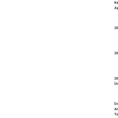
Ka
Ay
20
20
20
Ün
Do
Ar
To