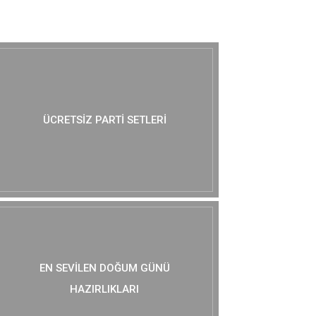
MUTLAKA GÖZ AT :)
ÜCRETSIZ PARTI SETLERI
EN SEVILEN DOĞUM GÜNÜ
HAZIRLIKLARI