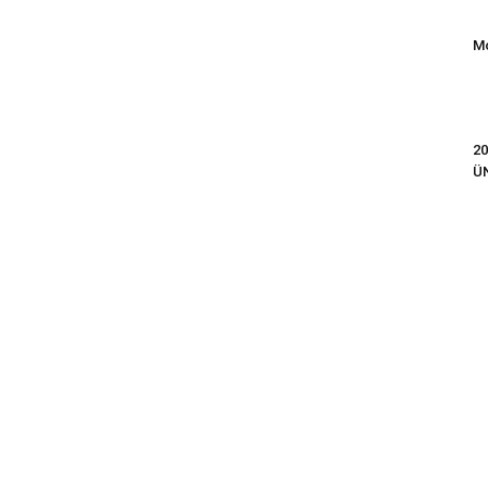
Mo
20
Ü