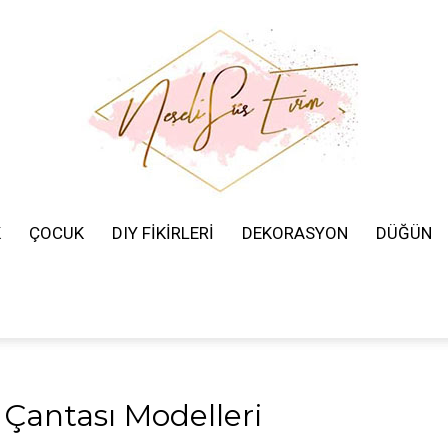
K
ÇOCUK
DIY FİKİRLERİ
DEKORASYON
DÜĞÜN
Neşeli
Süs
Çantası Modelleri