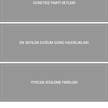
ÜCRETSIZ PARTI SETLERI
EN SEVILEN DOĞUM GÜNÜ HAZIRLIKLARI
YIYECEK SÜSLEME FIKIRLERI