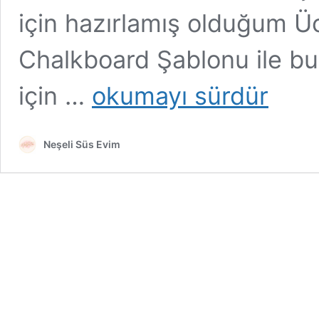
için hazırlamış olduğum Ü
Chalkboard Şablonu ile bu
Ücretsiz
için …
okumayı sürdür
LOL
BebekTemalı
Chalkboard
Neşeli Süs Evim
Şablonu